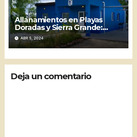
Allanamientos en Playas
Doradas y Sierra Grande:
recuperan bienes robados en
ABR 5, 2024
Las Grutas
Deja un comentario