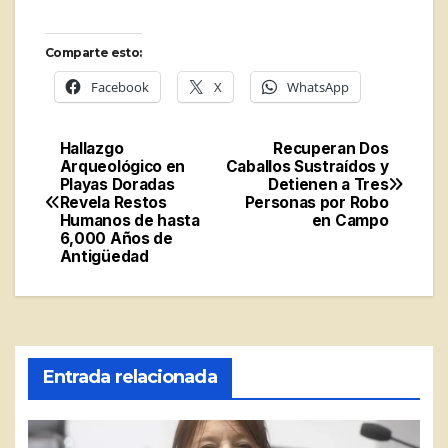
Comparte esto:
Facebook
X
WhatsApp
Hallazgo
Recuperan Dos
Navegación
Arqueológico en
Caballos Sustraídos y
Playas Doradas
Detienen a Tres
de
Revela Restos
Personas por Robo
Humanos de hasta
en Campo
entradas
6,000 Años de
Antigüedad
Entrada relacionada