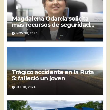
Magdalena Odarda solicita
más recursos de seguridad
para Playas Doradas
NOV 30, 2024
Trágico accidente en la Ruta
5: falleció un joven
JUL 10, 2024