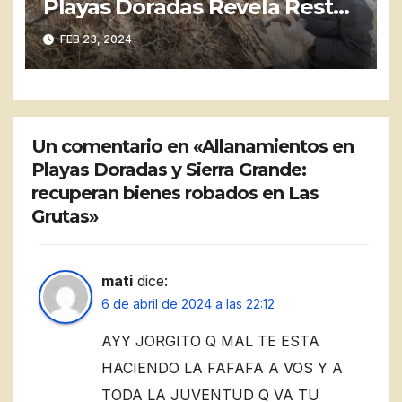
Playas Doradas Revela Restos
Humanos de hasta 6,000
FEB 23, 2024
Años de Antigüedad
Un comentario en «Allanamientos en
Playas Doradas y Sierra Grande:
recuperan bienes robados en Las
Grutas»
mati
dice:
6 de abril de 2024 a las 22:12
AYY JORGITO Q MAL TE ESTA
HACIENDO LA FAFAFA A VOS Y A
TODA LA JUVENTUD Q VA TU