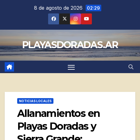
Saltar
8 de agosto de 2026
02:29
al
contenido
PLAYASDORADAS.AR
NOTICIAS LOCALES
Allanamientos en
Playas Doradas y
Sierra Grande: