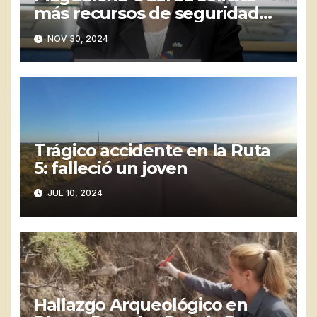
más recursos de seguridad
para Playas Doradas
NOV 30, 2024
Trágico accidente en la Ruta
5: falleció un joven
JUL 10, 2024
Hallazgo Arqueológico en