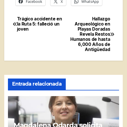
Facebook
X
WhatsApp
Trágico accidente en
Hallazgo
Navegación
la Ruta 5: falleció un
Arqueológico en
joven
Playas Doradas
de
Revela Restos
Humanos de hasta
entradas
6,000 Años de
Antigüedad
Entrada relacionada
Magdalena Odarda solicita