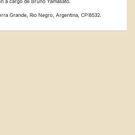
stán a cargo de Bruno Yamasato.
rra Grande, Rio Negro, Argentina, CP:8532.