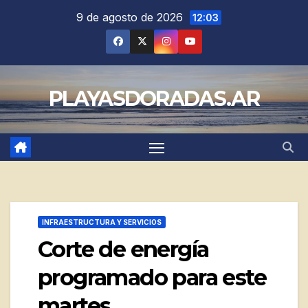
Saltar
9 de agosto de 2026
12:03
al
contenido
PLAYASDORADAS.AR
INFRAESTRUCTURA Y SERVICIOS
Corte de energía
programado para este
martes