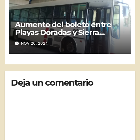
Aumento del boleto entre
Playas Doradas y Sierra
Grande genera malestar
NOV 20, 2024
entre los vecinos
Deja un comentario