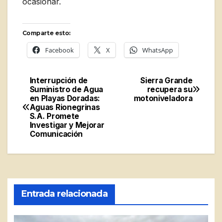
ocasionar.
Comparte esto:
Facebook
X
WhatsApp
Interrupción de
Sierra Grande
Navegación
Suministro de Agua
recupera su
en Playas Doradas:
motoniveladora
de
Aguas Rionegrinas
S.A. Promete
entradas
Investigar y Mejorar
Comunicación
Entrada relacionada