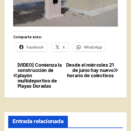
Comparte esto:
Facebook
X
WhatsApp
[VIDEO] Comienza la
Desde el miércoles 21
Navegación
construcción de
de junio hay nuevo
playón
horario de colectivos
de
multideportivo de
Playas Doradas
entradas
Entrada relacionada