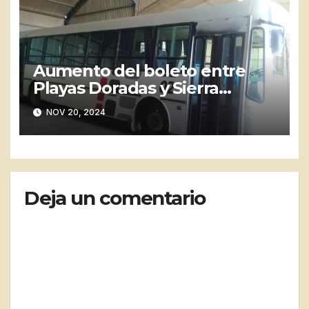
Aumento del boleto entre
Playas Doradas y Sierra
Grande genera malestar
NOV 20, 2024
entre los vecinos
Deja un comentario