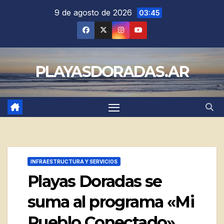
Saltar
9 de agosto de 2026
03:45
al
contenido
PLAYASDORADAS.AR
INFRAESTRUCTURA Y SERVICIOS
Playas Doradas se
suma al programa «Mi
Pueblo Conectado»