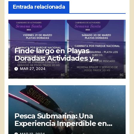
Entrada relacionada
Finde largo en Playas
Doradas: Actividades y
conmemoraciones
MAR 27, 2024
Pesca Submarina: Una
Experiencia Imperdible en
Playas Doradas para Semana