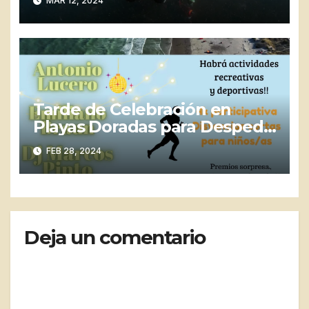
MAR 12, 2024
Santa
Tarde de Celebración en
Playas Doradas para Despedir
la Temporada
FEB 28, 2024
Deja un comentario