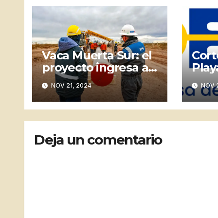
Vaca Muerta Sur: el
Cort
proyecto ingresa al
Play
RIGI y avanza hacia
Cost
NOV 21, 2024
NOV 2
Punta Colorada
sile
gene
los 
Deja un comentario