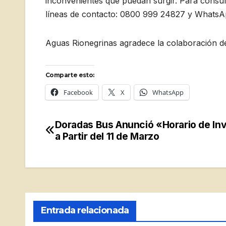
inconvenientes que puedan surgir. Para consul
líneas de contacto: 0800 999 24827 y Whats
Aguas Rionegrinas agradece la colaboración de 
Comparte esto:
Facebook
X
WhatsApp
Doradas Bus Anunció «Horario de In
Navegación
a Partir del 11 de Marzo
de
entradas
Entrada relacionada